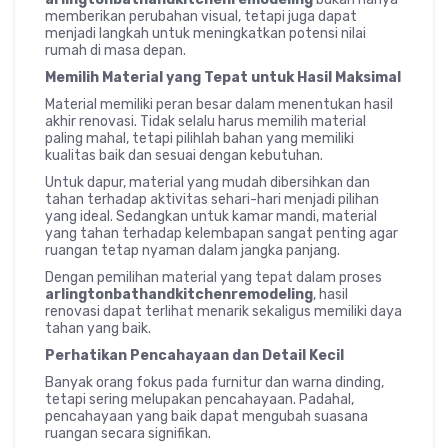
memberikan perubahan visual, tetapi juga dapat
menjadi langkah untuk meningkatkan potensi nilai
rumah di masa depan.
Memilih Material yang Tepat untuk Hasil Maksimal
Material memiliki peran besar dalam menentukan hasil
akhir renovasi. Tidak selalu harus memilih material
paling mahal, tetapi pilihlah bahan yang memiliki
kualitas baik dan sesuai dengan kebutuhan.
Untuk dapur, material yang mudah dibersihkan dan
tahan terhadap aktivitas sehari-hari menjadi pilihan
yang ideal. Sedangkan untuk kamar mandi, material
yang tahan terhadap kelembapan sangat penting agar
ruangan tetap nyaman dalam jangka panjang.
Dengan pemilihan material yang tepat dalam proses
arlingtonbathandkitchenremodeling
, hasil
renovasi dapat terlihat menarik sekaligus memiliki daya
tahan yang baik.
Perhatikan Pencahayaan dan Detail Kecil
Banyak orang fokus pada furnitur dan warna dinding,
tetapi sering melupakan pencahayaan. Padahal,
pencahayaan yang baik dapat mengubah suasana
ruangan secara signifikan.