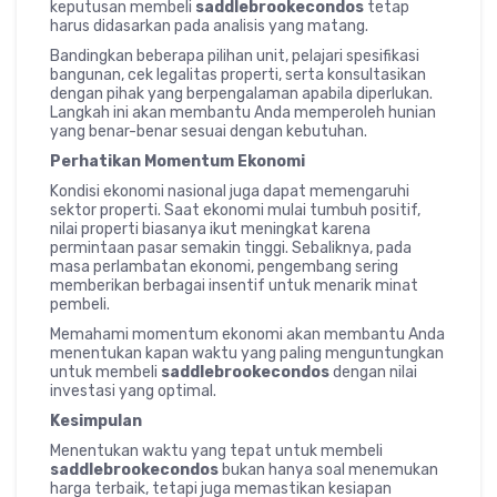
keputusan membeli
saddlebrookecondos
tetap
harus didasarkan pada analisis yang matang.
Bandingkan beberapa pilihan unit, pelajari spesifikasi
bangunan, cek legalitas properti, serta konsultasikan
dengan pihak yang berpengalaman apabila diperlukan.
Langkah ini akan membantu Anda memperoleh hunian
yang benar-benar sesuai dengan kebutuhan.
Perhatikan Momentum Ekonomi
Kondisi ekonomi nasional juga dapat memengaruhi
sektor properti. Saat ekonomi mulai tumbuh positif,
nilai properti biasanya ikut meningkat karena
permintaan pasar semakin tinggi. Sebaliknya, pada
masa perlambatan ekonomi, pengembang sering
memberikan berbagai insentif untuk menarik minat
pembeli.
Memahami momentum ekonomi akan membantu Anda
menentukan kapan waktu yang paling menguntungkan
untuk membeli
saddlebrookecondos
dengan nilai
investasi yang optimal.
Kesimpulan
Menentukan waktu yang tepat untuk membeli
saddlebrookecondos
bukan hanya soal menemukan
harga terbaik, tetapi juga memastikan kesiapan