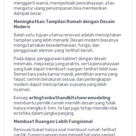
mengganti warna, memperbaiki pencahayaan, atau
mengatur ulang penyimpanan bisa memberikan
dampak besar.
Meningkatkan Tampilan Rumah dengan Desain
Modern
Salah satu tujuan utama renovasi adalah menciptakan
tampilan yang lebih menarik. Desain modern biasanya
mengutamakan kesederhanaan, fungsi, dan
penggunaan elemen yang terlihat bersih.
Pada dapur, penggunaan kabinet dengan desain
minimalis, meja kerja yang praktis, serta pencahayaan
yang baik dapat membuat ruangan terlihat lebih luas.
Sementara pada kamar mandi, pemilihan warna yang
tepat, cermin berukuran sesuai, dan perlengkapan
modern dapat menciptakan suasana yang lebih
nyaman.
Konsep
arlingtonbathandkitchenremodeling
membantu pemilik rumah memilih desain yang tidak
hanya mengikuti tren, tetapi juga tetap memiliki nilai
estetika dalam jangka panjang.
Membuat Ruangan Lebih Fungsional
Renovasi bukan hanya soal membuat rumah terlihat
cantik. Fungsi ruangan juga menjadi hal yang sangat