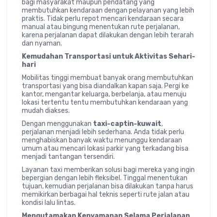
bagi masyarakat maupun pendatang yang
membutuhkan kendaraan dengan pelayanan yang lebih
praktis. Tidak perlu repot mencari kendaraan secara
manual atau bingung menentukan rute perjalanan,
karena perjalanan dapat dilakukan dengan lebih terarah
dan nyaman.
Kemudahan Transportasi untuk Aktivitas Sehari-
hari
Mobilitas tinggi membuat banyak orang membutuhkan
transportasi yang bisa diandalkan kapan saja. Pergi ke
kantor, mengantar keluarga, berbelanja, atau menuju
lokasi tertentu tentu membutuhkan kendaraan yang
mudah diakses.
Dengan menggunakan
taxi-captin-kuwait
,
perjalanan menjadi lebih sederhana. Anda tidak perlu
menghabiskan banyak waktu menunggu kendaraan
umum atau mencari lokasi parkir yang terkadang bisa
menjadi tantangan tersendiri.
Layanan taxi memberikan solusi bagi mereka yang ingin
bepergian dengan lebih fleksibel. Tinggal menentukan
tujuan, kemudian perjalanan bisa dilakukan tanpa harus
memikirkan berbagai hal teknis seperti rute jalan atau
kondisi lalu lintas.
Mengutamakan Kenyamanan Selama Perjalanan