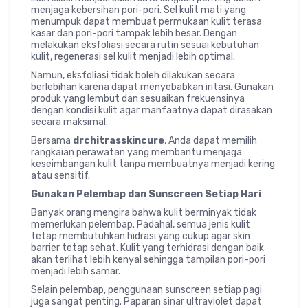
menjaga kebersihan pori-pori. Sel kulit mati yang
menumpuk dapat membuat permukaan kulit terasa
kasar dan pori-pori tampak lebih besar. Dengan
melakukan eksfoliasi secara rutin sesuai kebutuhan
kulit, regenerasi sel kulit menjadi lebih optimal.
Namun, eksfoliasi tidak boleh dilakukan secara
berlebihan karena dapat menyebabkan iritasi. Gunakan
produk yang lembut dan sesuaikan frekuensinya
dengan kondisi kulit agar manfaatnya dapat dirasakan
secara maksimal.
Bersama
drchitrasskincure
, Anda dapat memilih
rangkaian perawatan yang membantu menjaga
keseimbangan kulit tanpa membuatnya menjadi kering
atau sensitif.
Gunakan Pelembap dan Sunscreen Setiap Hari
Banyak orang mengira bahwa kulit berminyak tidak
memerlukan pelembap. Padahal, semua jenis kulit
tetap membutuhkan hidrasi yang cukup agar skin
barrier tetap sehat. Kulit yang terhidrasi dengan baik
akan terlihat lebih kenyal sehingga tampilan pori-pori
menjadi lebih samar.
Selain pelembap, penggunaan sunscreen setiap pagi
juga sangat penting. Paparan sinar ultraviolet dapat