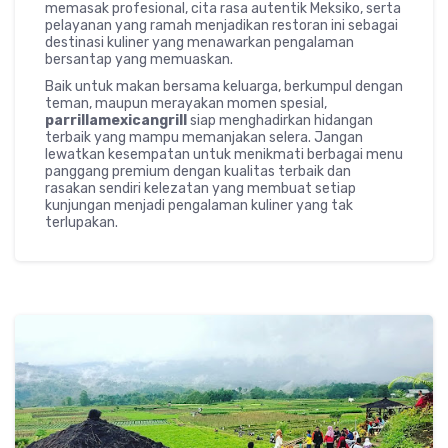
memasak profesional, cita rasa autentik Meksiko, serta
pelayanan yang ramah menjadikan restoran ini sebagai
destinasi kuliner yang menawarkan pengalaman
bersantap yang memuaskan.
Baik untuk makan bersama keluarga, berkumpul dengan
teman, maupun merayakan momen spesial,
parrillamexicangrill
siap menghadirkan hidangan
terbaik yang mampu memanjakan selera. Jangan
lewatkan kesempatan untuk menikmati berbagai menu
panggang premium dengan kualitas terbaik dan
rasakan sendiri kelezatan yang membuat setiap
kunjungan menjadi pengalaman kuliner yang tak
terlupakan.