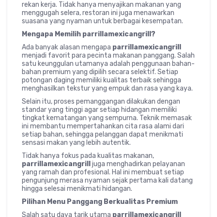
rekan kerja. Tidak hanya menyajikan makanan yang
menggugah selera, restoran ini juga menawarkan
suasana yang nyaman untuk berbagai kesempatan.
Mengapa Memilih parrillamexicangrill?
Ada banyak alasan mengapa
parrillamexicangrill
menjadi favorit para pecinta makanan panggang. Salah
satu keunggulan utamanya adalah penggunaan bahan-
bahan premium yang dipilih secara selektif. Setiap
potongan daging memiliki kualitas terbaik sehingga
menghasilkan tekstur yang empuk dan rasa yang kaya.
Selain itu, proses pemanggangan dilakukan dengan
standar yang tinggi agar setiap hidangan memiliki
tingkat kematangan yang sempurna. Teknik memasak
ini membantu mempertahankan cita rasa alami dari
setiap bahan, sehingga pelanggan dapat menikmati
sensasi makan yang lebih autentik.
Tidak hanya fokus pada kualitas makanan,
parrillamexicangrill
juga menghadirkan pelayanan
yang ramah dan profesional. Hal ini membuat setiap
pengunjung merasa nyaman sejak pertama kali datang
hingga selesai menikmati hidangan.
Pilihan Menu Panggang Berkualitas Premium
Salah satu daya tarik utama
parrillamexicangrill