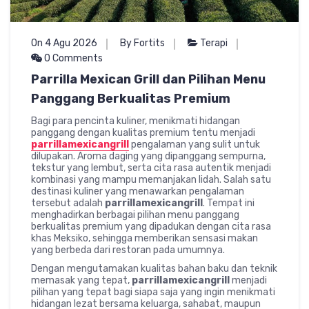
On 4 Agu 2026
By Fortits
Terapi
0 Comments
Parrilla Mexican Grill dan Pilihan Menu
Panggang Berkualitas Premium
Bagi para pencinta kuliner, menikmati hidangan
panggang dengan kualitas premium tentu menjadi
parrillamexicangrill
pengalaman yang sulit untuk
dilupakan. Aroma daging yang dipanggang sempurna,
tekstur yang lembut, serta cita rasa autentik menjadi
kombinasi yang mampu memanjakan lidah. Salah satu
destinasi kuliner yang menawarkan pengalaman
tersebut adalah
parrillamexicangrill
. Tempat ini
menghadirkan berbagai pilihan menu panggang
berkualitas premium yang dipadukan dengan cita rasa
khas Meksiko, sehingga memberikan sensasi makan
yang berbeda dari restoran pada umumnya.
Dengan mengutamakan kualitas bahan baku dan teknik
memasak yang tepat,
parrillamexicangrill
menjadi
pilihan yang tepat bagi siapa saja yang ingin menikmati
hidangan lezat bersama keluarga, sahabat, maupun