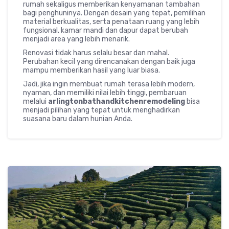
rumah sekaligus memberikan kenyamanan tambahan
bagi penghuninya. Dengan desain yang tepat, pemilihan
material berkualitas, serta penataan ruang yang lebih
fungsional, kamar mandi dan dapur dapat berubah
menjadi area yang lebih menarik.
Renovasi tidak harus selalu besar dan mahal.
Perubahan kecil yang direncanakan dengan baik juga
mampu memberikan hasil yang luar biasa.
Jadi, jika ingin membuat rumah terasa lebih modern,
nyaman, dan memiliki nilai lebih tinggi, pembaruan
melalui
arlingtonbathandkitchenremodeling
bisa
menjadi pilihan yang tepat untuk menghadirkan
suasana baru dalam hunian Anda.