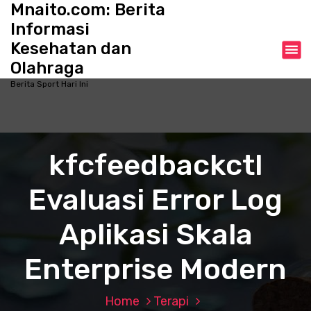
Mnaito.com: Berita
S
k
Informasi
i
Kesehatan dan
p
Olahraga
t
o
Berita Sport Hari Ini
c
o
n
t
kfcfeedbackctl
e
n
Evaluasi Error Log
t
Aplikasi Skala
Enterprise Modern
Home
Terapi