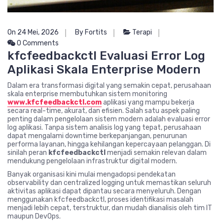
On 24 Mei, 2026
By Fortits
Terapi
0 Comments
kfcfeedbackctl Evaluasi Error Log
Aplikasi Skala Enterprise Modern
Dalam era transformasi digital yang semakin cepat, perusahaan
skala enterprise membutuhkan sistem monitoring
www.kfcfeedbackctl.com
aplikasi yang mampu bekerja
secara real-time, akurat, dan efisien. Salah satu aspek paling
penting dalam pengelolaan sistem modern adalah evaluasi error
log aplikasi. Tanpa sistem analisis log yang tepat, perusahaan
dapat mengalami downtime berkepanjangan, penurunan
performa layanan, hingga kehilangan kepercayaan pelanggan. Di
sinilah peran
kfcfeedbackctl
menjadi semakin relevan dalam
mendukung pengelolaan infrastruktur digital modern.
Banyak organisasi kini mulai mengadopsi pendekatan
observability dan centralized logging untuk memastikan seluruh
aktivitas aplikasi dapat dipantau secara menyeluruh. Dengan
menggunakan kfcfeedbackctl, proses identifikasi masalah
menjadi lebih cepat, terstruktur, dan mudah dianalisis oleh tim IT
maupun DevOps.