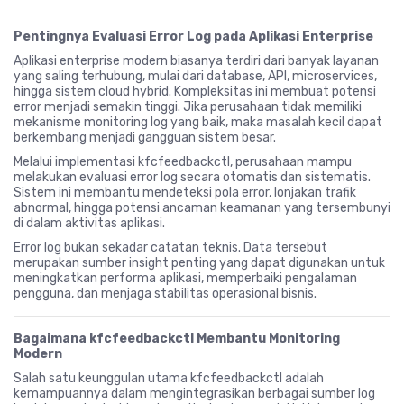
Pentingnya Evaluasi Error Log pada Aplikasi Enterprise
Aplikasi enterprise modern biasanya terdiri dari banyak layanan
yang saling terhubung, mulai dari database, API, microservices,
hingga sistem cloud hybrid. Kompleksitas ini membuat potensi
error menjadi semakin tinggi. Jika perusahaan tidak memiliki
mekanisme monitoring log yang baik, maka masalah kecil dapat
berkembang menjadi gangguan sistem besar.
Melalui implementasi kfcfeedbackctl, perusahaan mampu
melakukan evaluasi error log secara otomatis dan sistematis.
Sistem ini membantu mendeteksi pola error, lonjakan trafik
abnormal, hingga potensi ancaman keamanan yang tersembunyi
di dalam aktivitas aplikasi.
Error log bukan sekadar catatan teknis. Data tersebut
merupakan sumber insight penting yang dapat digunakan untuk
meningkatkan performa aplikasi, memperbaiki pengalaman
pengguna, dan menjaga stabilitas operasional bisnis.
Bagaimana kfcfeedbackctl Membantu Monitoring
Modern
Salah satu keunggulan utama kfcfeedbackctl adalah
kemampuannya dalam mengintegrasikan berbagai sumber log