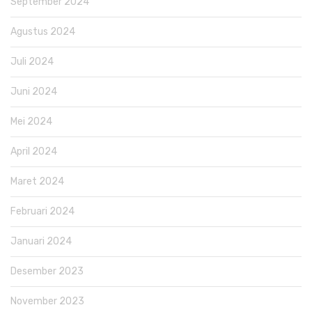
September 2024
Agustus 2024
Juli 2024
Juni 2024
Mei 2024
April 2024
Maret 2024
Februari 2024
Januari 2024
Desember 2023
November 2023