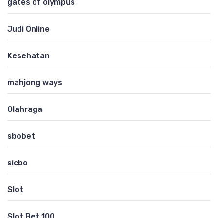
gates of olympus
Judi Online
Kesehatan
mahjong ways
Olahraga
sbobet
sicbo
Slot
Slot Bet 100