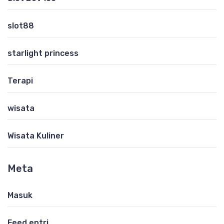
slot88
starlight princess
Terapi
wisata
Wisata Kuliner
Meta
Masuk
Feed entri