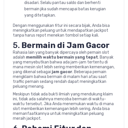
disadari. Selalu pantau saldo dan berhenti
bermain jika sudah mencapai batas kerugian
yang ditetapkan.
Dengan menggunakan fitur ini secara bijak, Anda bisa
meningkatkan peluang untuk mendapatkan jackpot
tanpa harus repot menekan tombol setiap kali.
5.
Bermain di Jam Gacor
Rahasia lain yang banyak dipercaya oleh pemain slot
adalah
memilih waktu bermain yang tepat
. Banyak
yang menyebutkan bahwa ada jam-jam tertentu di
mana mesin slot lebih sering memberikan kemenangan,
yang dikenal sebagai
jam gacor
. Beberapa pemain
mengklaim bahwa bermain di malam hari atau saat
traffic pemain sedang rendah dapat meningkatkan
peluang menang.
Meskipun tidak ada bukti ilmiah yang mendukung klaim
ini, tidak ada salahnya mencoba bermain di waktu-
waktu tersebut. Jika Anda menemukan waktu di mana
slot memberikan kemenangan lebih sering, Anda bisa
memanfaatkannya untuk meningkatkan peluang
meraih jackpot.