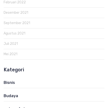
Februari 2022
Desember 2021
September 2021
Agustus 2021
Juli 2021
Mei 2021
Kategori
Bisnis
Budaya