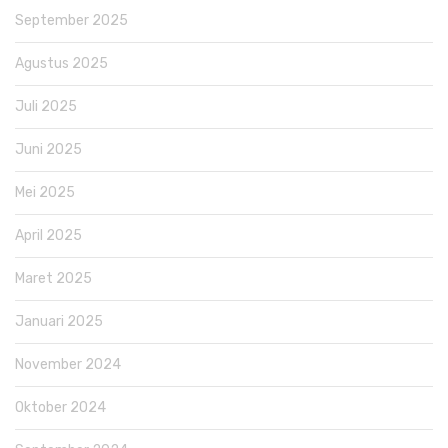
September 2025
Agustus 2025
Juli 2025
Juni 2025
Mei 2025
April 2025
Maret 2025
Januari 2025
November 2024
Oktober 2024