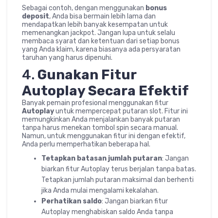
Sebagai contoh, dengan menggunakan
bonus
deposit
, Anda bisa bermain lebih lama dan
mendapatkan lebih banyak kesempatan untuk
memenangkan jackpot. Jangan lupa untuk selalu
membaca syarat dan ketentuan dari setiap bonus
yang Anda klaim, karena biasanya ada persyaratan
taruhan yang harus dipenuhi.
4.
Gunakan Fitur
Autoplay Secara Efektif
Banyak pemain profesional menggunakan fitur
Autoplay
untuk mempercepat putaran slot. Fitur ini
memungkinkan Anda menjalankan banyak putaran
tanpa harus menekan tombol spin secara manual.
Namun, untuk menggunakan fitur ini dengan efektif,
Anda perlu memperhatikan beberapa hal.
Tetapkan batasan jumlah putaran
: Jangan
biarkan fitur Autoplay terus berjalan tanpa batas.
Tetapkan jumlah putaran maksimal dan berhenti
jika Anda mulai mengalami kekalahan.
Perhatikan saldo
: Jangan biarkan fitur
Autoplay menghabiskan saldo Anda tanpa