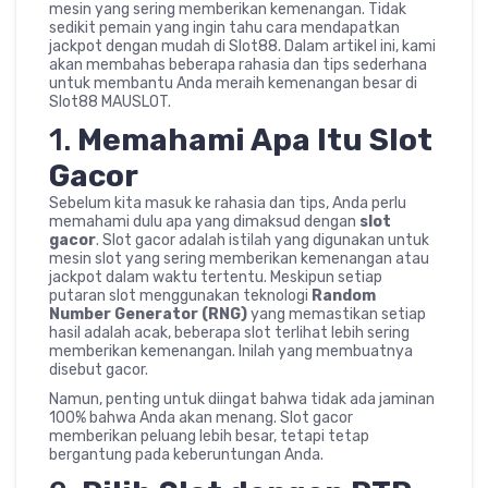
mesin yang sering memberikan kemenangan. Tidak
sedikit pemain yang ingin tahu cara mendapatkan
jackpot dengan mudah di Slot88. Dalam artikel ini, kami
akan membahas beberapa rahasia dan tips sederhana
untuk membantu Anda meraih kemenangan besar di
Slot88 MAUSLOT.
1.
Memahami Apa Itu Slot
Gacor
Sebelum kita masuk ke rahasia dan tips, Anda perlu
memahami dulu apa yang dimaksud dengan
slot
gacor
. Slot gacor adalah istilah yang digunakan untuk
mesin slot yang sering memberikan kemenangan atau
jackpot dalam waktu tertentu. Meskipun setiap
putaran slot menggunakan teknologi
Random
Number Generator (RNG)
yang memastikan setiap
hasil adalah acak, beberapa slot terlihat lebih sering
memberikan kemenangan. Inilah yang membuatnya
disebut gacor.
Namun, penting untuk diingat bahwa tidak ada jaminan
100% bahwa Anda akan menang. Slot gacor
memberikan peluang lebih besar, tetapi tetap
bergantung pada keberuntungan Anda.