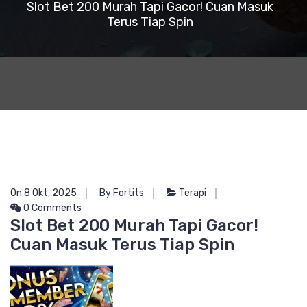
Slot Bet 200 Murah Tapi Gacor! Cuan Masuk
Terus Tiap Spin
On 8 Okt, 2025
By Fortits
Terapi
0 Comments
Slot Bet 200 Murah Tapi Gacor!
Cuan Masuk Terus Tiap Spin