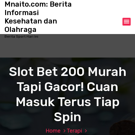
Mnaito.com: Berita
S
k
Informasi
i
Kesehatan dan
p
Olahraga
t
o
Berita Sport Hari Ini
c
o
n
t
Slot Bet 200 Murah
e
n
Tapi Gacor! Cuan
t
Masuk Terus Tiap
Spin
Home
Terapi