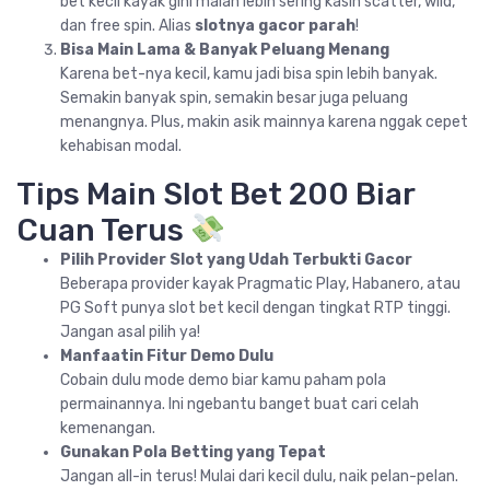
bet kecil kayak gini malah lebih sering kasih scatter, wild,
dan free spin. Alias
slotnya gacor parah
!
Bisa Main Lama & Banyak Peluang Menang
Karena bet-nya kecil, kamu jadi bisa spin lebih banyak.
Semakin banyak spin, semakin besar juga peluang
menangnya. Plus, makin asik mainnya karena nggak cepet
kehabisan modal.
Tips Main Slot Bet 200 Biar
Cuan Terus
Pilih Provider Slot yang Udah Terbukti Gacor
Beberapa provider kayak Pragmatic Play, Habanero, atau
PG Soft punya slot bet kecil dengan tingkat RTP tinggi.
Jangan asal pilih ya!
Manfaatin Fitur Demo Dulu
Cobain dulu mode demo biar kamu paham pola
permainannya. Ini ngebantu banget buat cari celah
kemenangan.
Gunakan Pola Betting yang Tepat
Jangan all-in terus! Mulai dari kecil dulu, naik pelan-pelan.