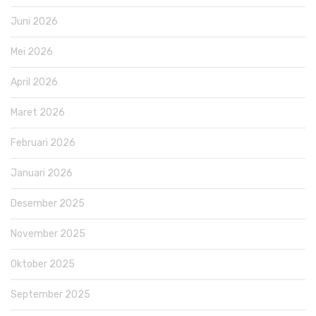
Juni 2026
Mei 2026
April 2026
Maret 2026
Februari 2026
Januari 2026
Desember 2025
November 2025
Oktober 2025
September 2025