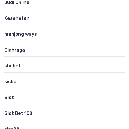
Judi Online
Kesehatan
mahjong ways
Olahraga
sbobet
sicbo
Slot
Slot Bet 100