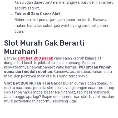
Kalau udah dapet pattern menangnya, baru deh naikin bet
sedikit-sedikit.
Fokus di Jam Gacor Slot
Beberapa slot punya jam-jam gacor tertentu. Biasanya
malam hari atau subuh jadi waktu yang pas buat panen
cuan.
Slot Murah Gak Berarti
Murahan!
Banyak
slot bet 200 perak
yang salah kaprah kalau slot
dengan bet kecil itu jelek atau susah menang. Padahal
kenyataannya banyak banget yang berhasil
WD jutaan rupiah
cuma dari modal recehan
. Kuncinya ada di sabar, paham cara
main, dan pastinya main di situs yang terpercaya.
Slot Bet 200 Murah Tapi Gacor
bukan cuma slogan doang. Ini
realita buat para pecinta slot online yang pengen cuan terus tiap
spin tanpa harus modal besar. Main hemat, tapi hasil maksimal.
Jadi, tunggu apa lagi? Siapin recehanmu, cari slot favoritmu, dan
mulai petualangan gacormu sekarang juga!