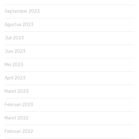
September 2023
Agustus 2023
Juli 2023
Juni 2023
Mei 2023
April 2023
Maret 2023
Februari 2023
Maret 2022
Februari 2022