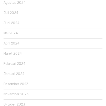
Agustus 2024
Juli 2024
Juni 2024
Mei 2024
April 2024
Maret 2024
Februari 2024
Januari 2024
Desember 2023
November 2023
Oktober 2023