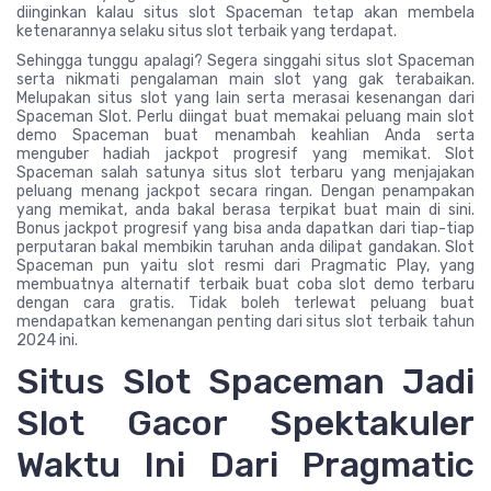
diinginkan kalau situs slot Spaceman tetap akan membela
ketenarannya selaku situs slot terbaik yang terdapat.
Sehingga tunggu apalagi? Segera singgahi situs slot Spaceman
serta nikmati pengalaman main slot yang gak terabaikan.
Melupakan situs slot yang lain serta merasai kesenangan dari
Spaceman Slot. Perlu diingat buat memakai peluang main slot
demo Spaceman buat menambah keahlian Anda serta
menguber hadiah jackpot progresif yang memikat. Slot
Spaceman salah satunya situs slot terbaru yang menjajakan
peluang menang jackpot secara ringan. Dengan penampakan
yang memikat, anda bakal berasa terpikat buat main di sini.
Bonus jackpot progresif yang bisa anda dapatkan dari tiap-tiap
perputaran bakal membikin taruhan anda dilipat gandakan. Slot
Spaceman pun yaitu slot resmi dari Pragmatic Play, yang
membuatnya alternatif terbaik buat coba slot demo terbaru
dengan cara gratis. Tidak boleh terlewat peluang buat
mendapatkan kemenangan penting dari situs slot terbaik tahun
2024 ini.
Situs Slot Spaceman Jadi
Slot Gacor Spektakuler
Waktu Ini Dari Pragmatic