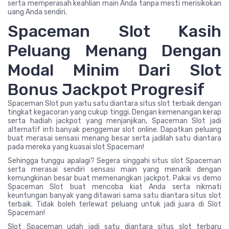
serta memperasah keahlian main Anda tanpa mesti merisikokan
uang Anda sendiri.
Spaceman Slot Kasih
Peluang Menang Dengan
Modal Minim Dari Slot
Bonus Jackpot Progresif
Spaceman Slot pun yaitu satu diantara situs slot terbaik dengan
tingkat kegacoran yang cukup tinggi. Dengan kemenangan kerap
serta hadiah jackpot yang menjanjikan, Spaceman Slot jadi
alternatif inti banyak penggemar slot online. Dapatkan peluang
buat merasai sensasi menang besar serta jadilah satu diantara
pada mereka yang kuasai slot Spaceman!
Sehingga tunggu apalagi? Segera singgahi situs slot Spaceman
serta merasai sendiri sensasi main yang menarik dengan
kemungkinan besar buat memenangkan jackpot. Pakai vs demo
Spaceman Slot buat mencoba kiat Anda serta nikmati
keuntungan banyak yang ditawari sama satu diantara situs slot
terbaik. Tidak boleh terlewat peluang untuk jadi juara di Slot
Spaceman!
Slot Spaceman udah jadi satu diantara situs slot terbaru