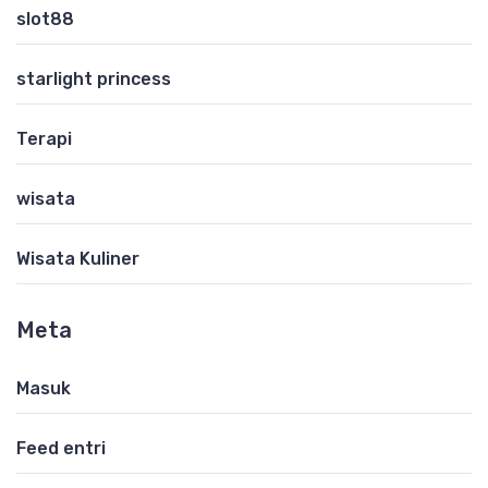
slot88
starlight princess
Terapi
wisata
Wisata Kuliner
Meta
Masuk
Feed entri