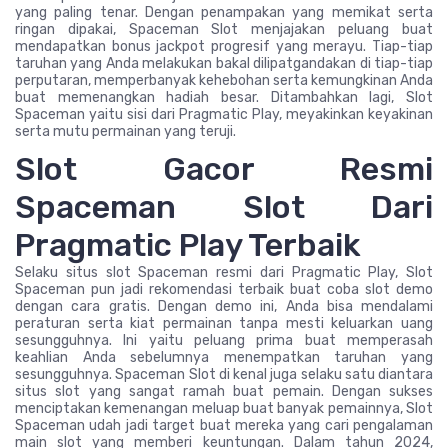
yang paling tenar. Dengan penampakan yang memikat serta
ringan dipakai, Spaceman Slot menjajakan peluang buat
mendapatkan bonus jackpot progresif yang merayu. Tiap-tiap
taruhan yang Anda melakukan bakal dilipatgandakan di tiap-tiap
perputaran, memperbanyak kehebohan serta kemungkinan Anda
buat memenangkan hadiah besar. Ditambahkan lagi, Slot
Spaceman yaitu sisi dari Pragmatic Play, meyakinkan keyakinan
serta mutu permainan yang teruji.
Slot Gacor Resmi
Spaceman Slot Dari
Pragmatic Play Terbaik
Selaku situs slot Spaceman resmi dari Pragmatic Play, Slot
Spaceman pun jadi rekomendasi terbaik buat coba slot demo
dengan cara gratis. Dengan demo ini, Anda bisa mendalami
peraturan serta kiat permainan tanpa mesti keluarkan uang
sesungguhnya. Ini yaitu peluang prima buat memperasah
keahlian Anda sebelumnya menempatkan taruhan yang
sesungguhnya. Spaceman Slot di kenal juga selaku satu diantara
situs slot yang sangat ramah buat pemain. Dengan sukses
menciptakan kemenangan meluap buat banyak pemainnya, Slot
Spaceman udah jadi target buat mereka yang cari pengalaman
main slot yang memberi keuntungan. Dalam tahun 2024,