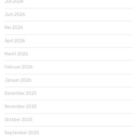
Juli 2026
Juni 2026
Mei 2026
April 2026
Maret 2026
Februari 2026
Januari 2026
Desember 2025
November 2025
Oktober 2025
September 2025