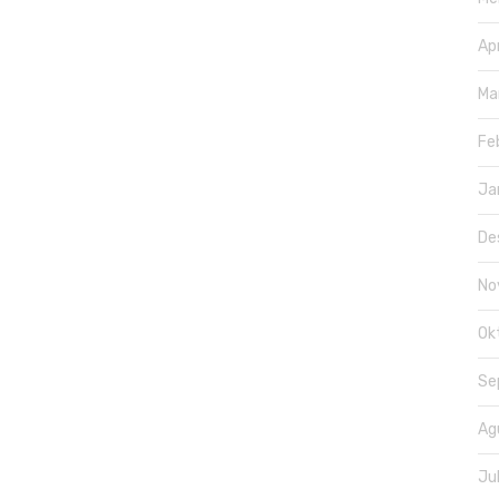
Ap
Ma
Fe
Ja
De
No
Ok
Se
Ag
Ju