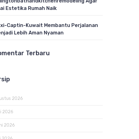
lingtonbathandkitchenremodeling Agar
lai Estetika Rumah Naik
xi-Captin-Kuwait Membantu Perjalanan
njadi Lebih Aman Nyaman
omentar Terbaru
rsip
ustus 2026
li 2026
ni 2026
i 2026