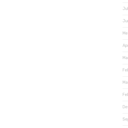
Ju
Ju
Me
Ap
Ma
Fe
Ma
Fe
De
Se