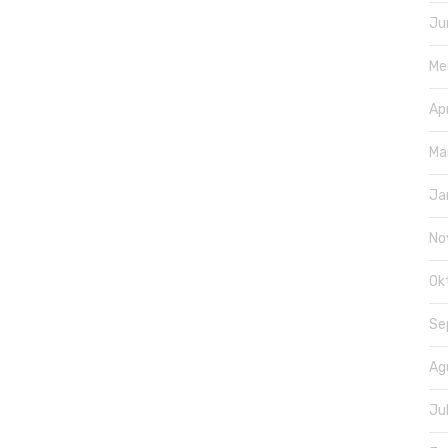
Ju
Me
Ap
Ma
Ja
No
Ok
Se
Ag
Ju