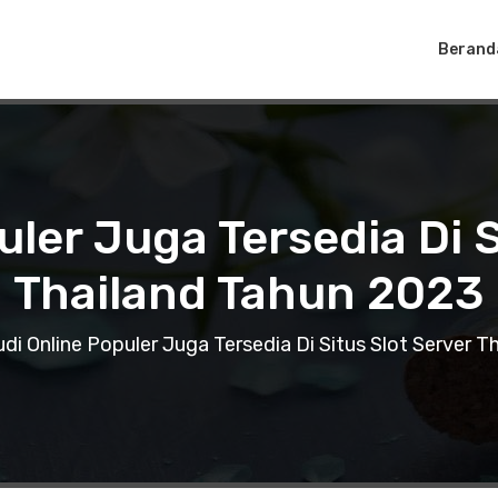
Berand
uler Juga Tersedia Di S
Thailand Tahun 2023
udi Online Populer Juga Tersedia Di Situs Slot Server 