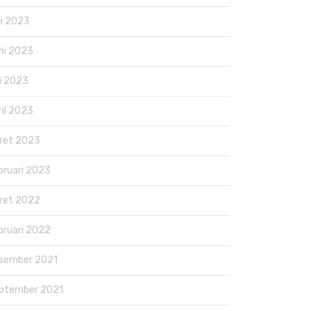
li 2023
ni 2023
i 2023
ril 2023
ret 2023
bruari 2023
ret 2022
bruari 2022
sember 2021
ptember 2021