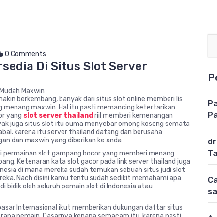
0 Comments
sedia Di Situs Slot Server
P
i Mudah Maxwin
kin berkembang, banyak dari situs slot online memberi lis
Pa
g menang maxwin. Hal itu pasti memancing ketertarikan
Pa
or yang
slot server thailand
riil memberi kemenangan
nyak juga situs slot itu cuma menyebar omong kosong semata
 abal. karena itu server thailand datang dan berusaha
an dan maxwin yang diberikan ke anda
dr
Ta
bagai permainan slot gampang bocor yang memberi menang
g. Ketenaran kata slot gacor pada link server thailand juga
donesia di mana mereka sudah temukan sebuah situs judi slot
ka. Nach disini kamu tentu sudah sedikit memahami apa
Ca
di bidik oleh seluruh pemain slot di Indonesia atau
sa
pasar Internasional ikut memberikan dukungan daftar situs
rapa pemain. Dasarnya kenapa semacam itu, karena pasti