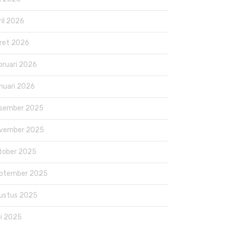
ril 2026
ret 2026
bruari 2026
nuari 2026
sember 2025
vember 2025
tober 2025
ptember 2025
ustus 2025
li 2025