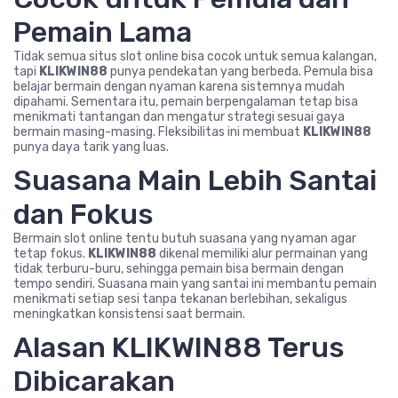
Pemain Lama
Tidak semua situs slot online bisa cocok untuk semua kalangan,
tapi
KLIKWIN88
punya pendekatan yang berbeda. Pemula bisa
belajar bermain dengan nyaman karena sistemnya mudah
dipahami. Sementara itu, pemain berpengalaman tetap bisa
menikmati tantangan dan mengatur strategi sesuai gaya
bermain masing-masing. Fleksibilitas ini membuat
KLIKWIN88
punya daya tarik yang luas.
Suasana Main Lebih Santai
dan Fokus
Bermain slot online tentu butuh suasana yang nyaman agar
tetap fokus.
KLIKWIN88
dikenal memiliki alur permainan yang
tidak terburu-buru, sehingga pemain bisa bermain dengan
tempo sendiri. Suasana main yang santai ini membantu pemain
menikmati setiap sesi tanpa tekanan berlebihan, sekaligus
meningkatkan konsistensi saat bermain.
Alasan KLIKWIN88 Terus
Dibicarakan