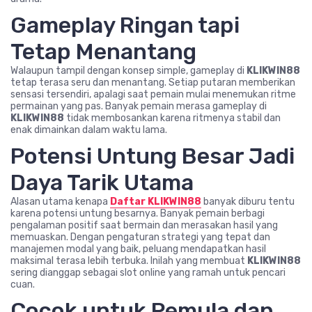
Gameplay Ringan tapi
Tetap Menantang
Walaupun tampil dengan konsep simple, gameplay di
KLIKWIN88
tetap terasa seru dan menantang. Setiap putaran memberikan
sensasi tersendiri, apalagi saat pemain mulai menemukan ritme
permainan yang pas. Banyak pemain merasa gameplay di
KLIKWIN88
tidak membosankan karena ritmenya stabil dan
enak dimainkan dalam waktu lama.
Potensi Untung Besar Jadi
Daya Tarik Utama
Alasan utama kenapa
Daftar KLIKWIN88
banyak diburu tentu
karena potensi untung besarnya. Banyak pemain berbagi
pengalaman positif saat bermain dan merasakan hasil yang
memuaskan. Dengan pengaturan strategi yang tepat dan
manajemen modal yang baik, peluang mendapatkan hasil
maksimal terasa lebih terbuka. Inilah yang membuat
KLIKWIN88
sering dianggap sebagai slot online yang ramah untuk pencari
cuan.
Cocok untuk Pemula dan