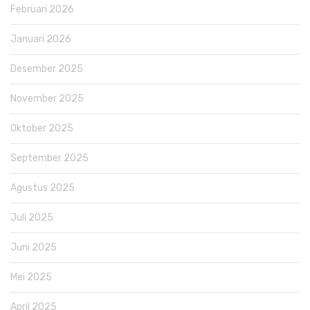
Februari 2026
Januari 2026
Desember 2025
November 2025
Oktober 2025
September 2025
Agustus 2025
Juli 2025
Juni 2025
Mei 2025
April 2025