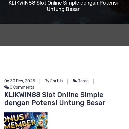
KLIKWIN88 Slot Online Simple dengan Potensi
Untung Besar
On 30 Des, 2025
By Fortits
Terapi
0 Comments
KLIKWIN88 Slot Online Simple
dengan Potensi Untung Besar