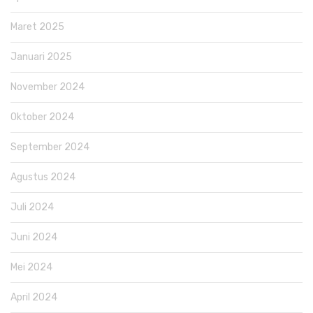
Maret 2025
Januari 2025
November 2024
Oktober 2024
September 2024
Agustus 2024
Juli 2024
Juni 2024
Mei 2024
April 2024