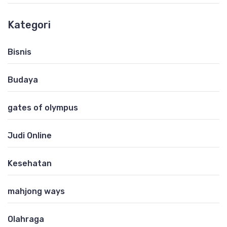
Kategori
Bisnis
Budaya
gates of olympus
Judi Online
Kesehatan
mahjong ways
Olahraga