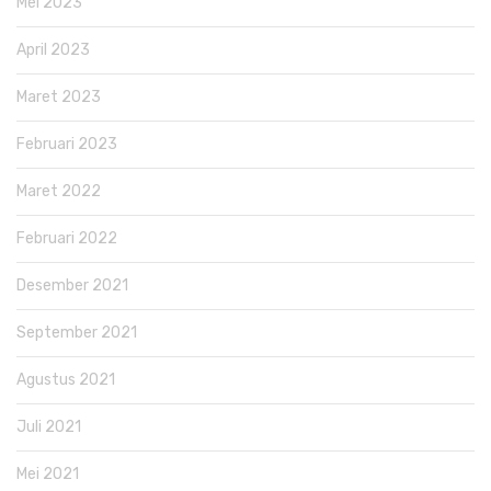
Mei 2023
April 2023
Maret 2023
Februari 2023
Maret 2022
Februari 2022
Desember 2021
September 2021
Agustus 2021
Juli 2021
Mei 2021