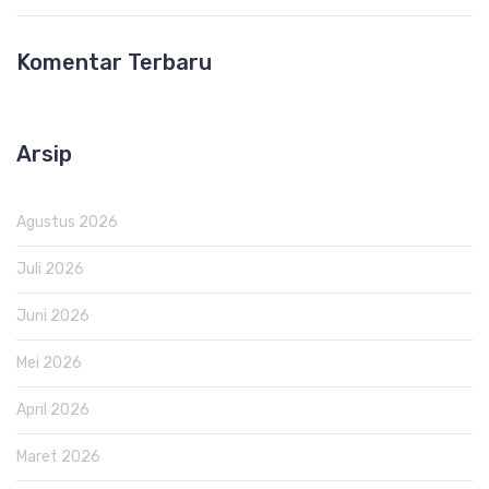
Komentar Terbaru
Arsip
Agustus 2026
Juli 2026
Juni 2026
Mei 2026
April 2026
Maret 2026