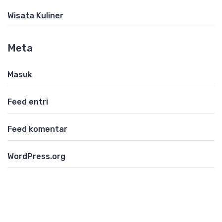
Wisata Kuliner
Meta
Masuk
Feed entri
Feed komentar
WordPress.org