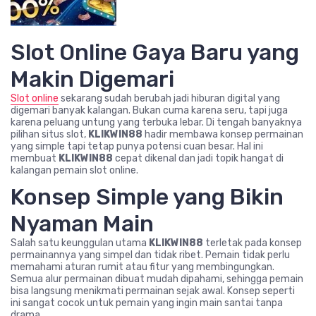
Slot Online Gaya Baru yang
Makin Digemari
Slot online
sekarang sudah berubah jadi hiburan digital yang
digemari banyak kalangan. Bukan cuma karena seru, tapi juga
karena peluang untung yang terbuka lebar. Di tengah banyaknya
pilihan situs slot,
KLIKWIN88
hadir membawa konsep permainan
yang simple tapi tetap punya potensi cuan besar. Hal ini
membuat
KLIKWIN88
cepat dikenal dan jadi topik hangat di
kalangan pemain slot online.
Konsep Simple yang Bikin
Nyaman Main
Salah satu keunggulan utama
KLIKWIN88
terletak pada konsep
permainannya yang simpel dan tidak ribet. Pemain tidak perlu
memahami aturan rumit atau fitur yang membingungkan.
Semua alur permainan dibuat mudah dipahami, sehingga pemain
bisa langsung menikmati permainan sejak awal. Konsep seperti
ini sangat cocok untuk pemain yang ingin main santai tanpa
drama.