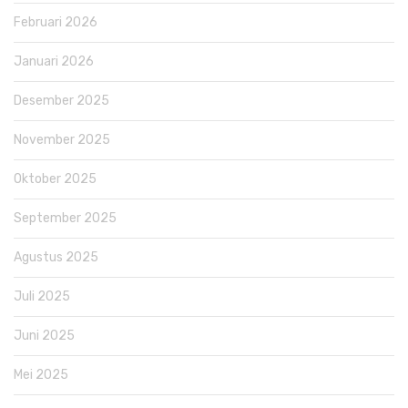
Februari 2026
Januari 2026
Desember 2025
November 2025
Oktober 2025
September 2025
Agustus 2025
Juli 2025
Juni 2025
Mei 2025