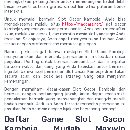
meningkatkan peluang Anda untuk memenangkan hadiah lebih
besar, seperti putaran gratis, simbol liar, atau putaran bonus
interaktif.
Untuk memulai bermain Slot Gacor Kamboja, Anda bisa
mengaksesnya melalui situs
https://maccars.net/
slot gacor
kamboja yang menyediakan permainan ini. Anda perlu mendaftar
akun, melakukan deposit, dan memilih mesin slot yang ingin Anda
mainkan. Selanjutnya, Anda dapat menyesuaikan taruhan Anda
sesuai dengan preferensi dan memutar gulungan.
Namun, perlu diingat bahwa meskipun Slot Gacor Kamboja
menyenangkan dan menarik, permainan ini melibatkan unsur
perjudian. Penting untuk bermain dengan bijak dan mengatur
batasan waktu dan uang yang Anda habiskan untuk bermain.
Ingatlah bahwa hasil permainan Slot Gacor Kamboja ditentukan
secara acak, dan tidak ada strategi yang bisa menjamin
kemenangan.
Dengan memahami dasar-dasar Slot Gacor Kamboja dan
bermain dengan bertanggung jawab, Anda dapat menikmati
pengalaman bermain yang menyenangkan dan mungkin meraih
hadiah menarik. Jadi, jika Anda tertarik mencoba permainan ini,
pastikan Anda bermain dengan bijak dan bersenang-senang!
Daftar Game Slot Gacor
Kamboja Mudah Maxwin