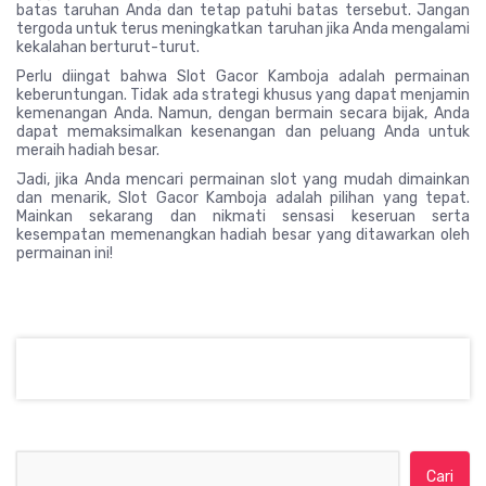
batas taruhan Anda dan tetap patuhi batas tersebut. Jangan
tergoda untuk terus meningkatkan taruhan jika Anda mengalami
kekalahan berturut-turut.
Perlu diingat bahwa Slot Gacor Kamboja adalah permainan
keberuntungan. Tidak ada strategi khusus yang dapat menjamin
kemenangan Anda. Namun, dengan bermain secara bijak, Anda
dapat memaksimalkan kesenangan dan peluang Anda untuk
meraih hadiah besar.
Jadi, jika Anda mencari permainan slot yang mudah dimainkan
dan menarik, Slot Gacor Kamboja adalah pilihan yang tepat.
Mainkan sekarang dan nikmati sensasi keseruan serta
kesempatan memenangkan hadiah besar yang ditawarkan oleh
permainan ini!
Cari untuk: