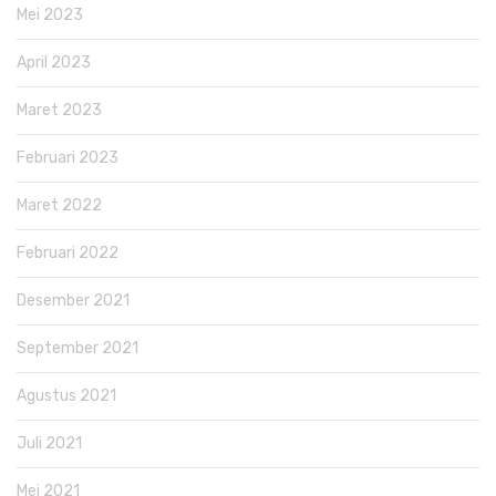
Mei 2023
April 2023
Maret 2023
Februari 2023
Maret 2022
Februari 2022
Desember 2021
September 2021
Agustus 2021
Juli 2021
Mei 2021