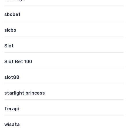
sbobet
sicbo
Slot
Slot Bet 100
slot88
starlight princess
Terapi
wisata