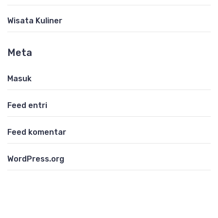
Wisata Kuliner
Meta
Masuk
Feed entri
Feed komentar
WordPress.org