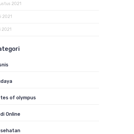
ustus 2021
li 2021
i 2021
ategori
snis
udaya
tes of olympus
di Online
esehatan