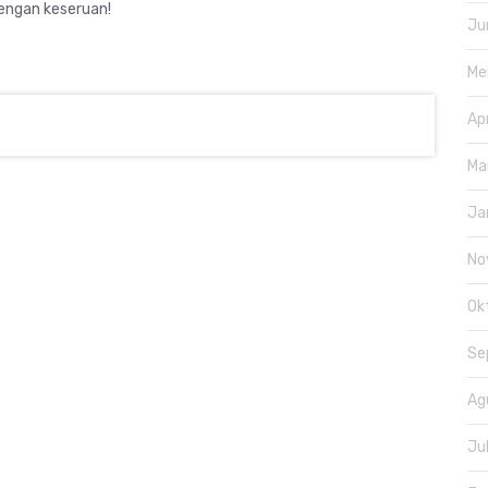
dengan keseruan!
Ju
Me
Ap
Ma
Ja
No
Ok
Se
Ag
Ju