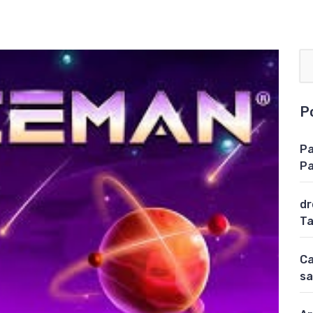
P
Pa
Pa
dr
Ta
Ca
sa