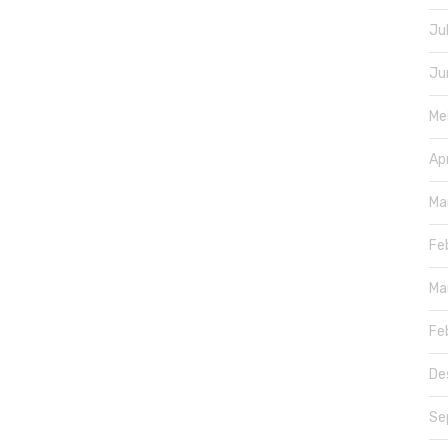
Ju
Ju
Me
Ap
Ma
Fe
Ma
Fe
De
Se