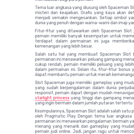
Tema luar angkasa yang diusung oleh Spaceman S
misteri dan keajaiban. Grafis yang kaya akan 
menjadi semakin mengesankan. Setiap simbol 
dunia yang penuh dengan warna-warni dan imaji yan
Fitur-fitur yang ditawarkan oleh Spaceman Slot j
pemain memiliki banyak kesempatan untuk memen
terdapat dalam permainan ini juga memberi
kemenangan yang lebih besar.
Salah satu hal yang membuat Spaceman Slot beg
permainan ini menawarkan peluang gampang menang
cukup rendah, pemain memiliki peluang yang leb
dalam permainan ini. Selain itu, fitur-fitur bo
dapat membantu pemain untuk meraih kemenangan 
Slot Spaceman juga memiliki gameplay yang mud
yang sudah berpengalaman dalam dunia perjudian
responsif, pemain dapat dengan mudah menaviga
starlight princess
yang tinggi dan gampang menan
yang ingin bermain dalam jumlah putaran tertentu
Kesimpulannya, Spaceman Slot adalah salah satu p
oleh Pragmatic Play. Dengan tema luar angkasa yan
permainan ini menawarkan pengalaman bermain yang
menang yang menarik dan gameplay yang mudah d
pemain judi online. Jadi, jangan ragu untuk m