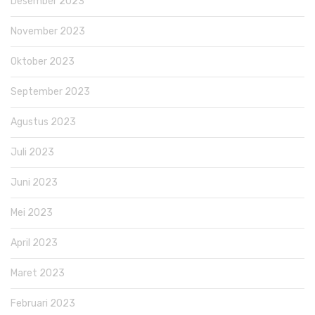
Desember 2023
November 2023
Oktober 2023
September 2023
Agustus 2023
Juli 2023
Juni 2023
Mei 2023
April 2023
Maret 2023
Februari 2023