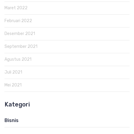
Maret 2022
Februari 2022
Desember 2021
September 2021
Agustus 2021
Juli 2021
Mei 2021
Kategori
Bisnis