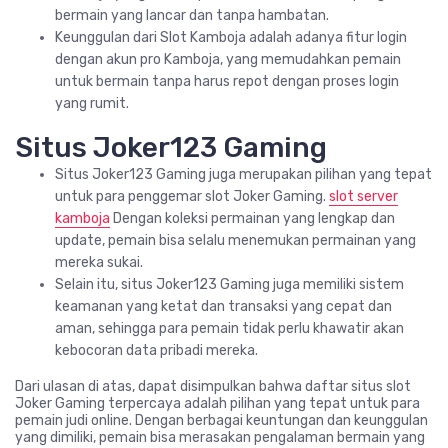
bermain yang lancar dan tanpa hambatan.
Keunggulan dari Slot Kamboja adalah adanya fitur login
dengan akun pro Kamboja, yang memudahkan pemain
untuk bermain tanpa harus repot dengan proses login
yang rumit.
Situs Joker123 Gaming
Situs Joker123 Gaming juga merupakan pilihan yang tepat
untuk para penggemar slot Joker Gaming.
slot server
kamboja
Dengan koleksi permainan yang lengkap dan
update, pemain bisa selalu menemukan permainan yang
mereka sukai.
Selain itu, situs Joker123 Gaming juga memiliki sistem
keamanan yang ketat dan transaksi yang cepat dan
aman, sehingga para pemain tidak perlu khawatir akan
kebocoran data pribadi mereka.
Dari ulasan di atas, dapat disimpulkan bahwa daftar situs slot
Joker Gaming terpercaya adalah pilihan yang tepat untuk para
pemain judi online. Dengan berbagai keuntungan dan keunggulan
yang dimiliki, pemain bisa merasakan pengalaman bermain yang