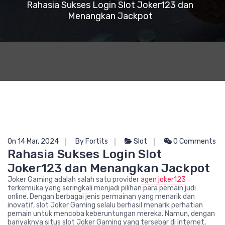
Rahasia Sukses Login Slot Joker123 dan
Menangkan Jackpot
On 14 Mar, 2024
By Fortits
Slot
0 Comments
Rahasia Sukses Login Slot
Joker123 dan Menangkan Jackpot
Joker Gaming adalah salah satu provider
agen joker123
terkemuka yang seringkali menjadi pilihan para pemain judi
online. Dengan berbagai jenis permainan yang menarik dan
inovatif, slot Joker Gaming selalu berhasil menarik perhatian
pemain untuk mencoba keberuntungan mereka. Namun, dengan
banyaknya situs slot Joker Gaming yang tersebar di internet,