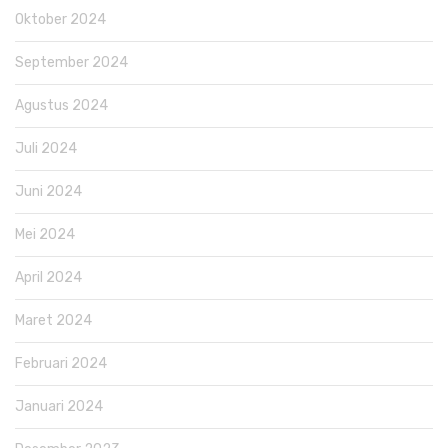
Oktober 2024
September 2024
Agustus 2024
Juli 2024
Juni 2024
Mei 2024
April 2024
Maret 2024
Februari 2024
Januari 2024