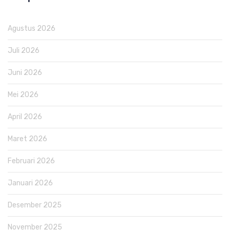
Agustus 2026
Juli 2026
Juni 2026
Mei 2026
April 2026
Maret 2026
Februari 2026
Januari 2026
Desember 2025
November 2025