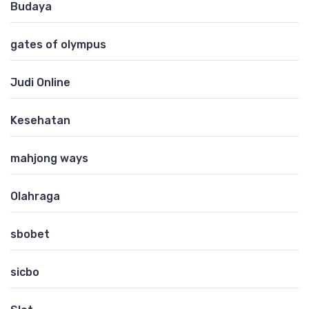
Budaya
gates of olympus
Judi Online
Kesehatan
mahjong ways
Olahraga
sbobet
sicbo