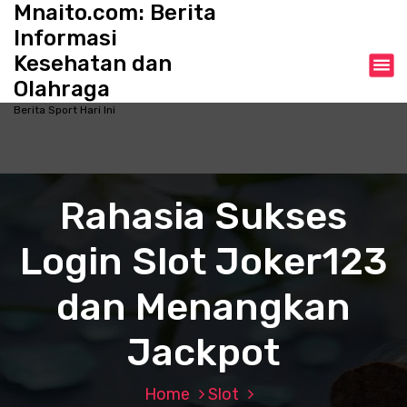
Mnaito.com: Berita
S
k
Informasi
i
Kesehatan dan
p
Olahraga
t
o
Berita Sport Hari Ini
c
o
n
t
Rahasia Sukses
e
n
Login Slot Joker123
t
dan Menangkan
Jackpot
Home
Slot