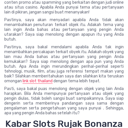
conten promo atau spamming yang berkaitan dengan judi online
atau situs casino. Apabila Anda punyai tema atau pertanyaan
lain di pikiran, jangan sangsi buat menanyakan!
Pastinya, saya akan menyadari apabila Anda tidak akan
menambahkan penuturan terkait objek itu. Adakah tema yang
lain ingin Anda bahas atau pertanyaan yang pengin Anda
utarakan? Saya siap menolong dengan apapun itu yang Anda
butuh.
Pastinya, saya bakal mendalami apabila Anda tak ingin
menambahkan percakapan terkait obyek itu. Adakah obyek yang
lain mau Anda bahas atau pertanyaan yang pengin Anda
kemukakan? Saya siap menolong dengan apa pun yang Anda
butuh. Apa Anda ingin merundingkan perihal-perihal seperti
tehnologi, musik, film, atau juga referensi tempat makan yang
baik? Silahkan memberitahukan saya dan silahkan kita teruskan
omongan
link slot thailand
dengan tema lebih tepat.
Pasti, saya bakal puas menolong dengan objek yang lain Anda
harapkan. Bila Anda mempunyai pertanyaan atau objek yang
pengin diulas, tidak boleh sangsi buat sampaikannya. Saya siap
dengerin serta memberinya pandangan saya sama dengan
pengalaman serta pengetahuan yang saya punyai . Sehingga,
apa yang pengin Anda bahas setelah itu?
Kabar Slots Rujak Bonanza