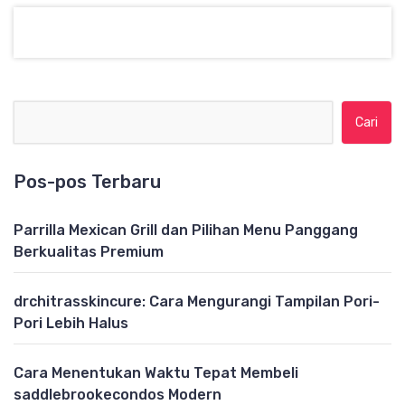
Cari untuk:
Pos-pos Terbaru
Parrilla Mexican Grill dan Pilihan Menu Panggang
Berkualitas Premium
drchitrasskincure: Cara Mengurangi Tampilan Pori-
Pori Lebih Halus
Cara Menentukan Waktu Tepat Membeli
saddlebrookecondos Modern