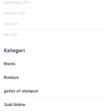
September 2021
Agustus 2021
Juli 2021
Mei 2021
Kategori
Bisnis
Budaya
gates of olympus
Judi Online