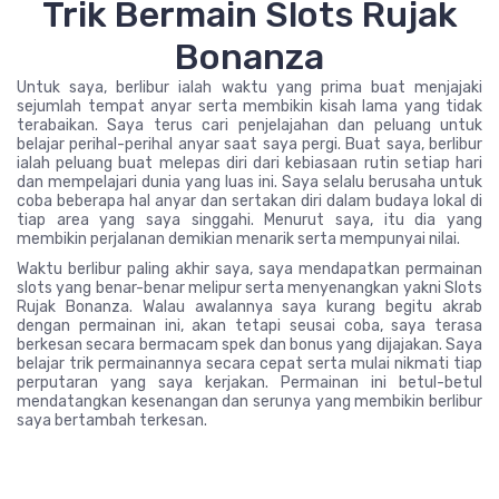
Trik Bermain Slots Rujak
Bonanza
Untuk saya, berlibur ialah waktu yang prima buat menjajaki
sejumlah tempat anyar serta membikin kisah lama yang tidak
terabaikan. Saya terus cari penjelajahan dan peluang untuk
belajar perihal-perihal anyar saat saya pergi. Buat saya, berlibur
ialah peluang buat melepas diri dari kebiasaan rutin setiap hari
dan mempelajari dunia yang luas ini. Saya selalu berusaha untuk
coba beberapa hal anyar dan sertakan diri dalam budaya lokal di
tiap area yang saya singgahi. Menurut saya, itu dia yang
membikin perjalanan demikian menarik serta mempunyai nilai.
Waktu berlibur paling akhir saya, saya mendapatkan permainan
slots yang benar-benar melipur serta menyenangkan yakni Slots
Rujak Bonanza. Walau awalannya saya kurang begitu akrab
dengan permainan ini, akan tetapi seusai coba, saya terasa
berkesan secara bermacam spek dan bonus yang dijajakan. Saya
belajar trik permainannya secara cepat serta mulai nikmati tiap
perputaran yang saya kerjakan. Permainan ini betul-betul
mendatangkan kesenangan dan serunya yang membikin berlibur
saya bertambah terkesan.