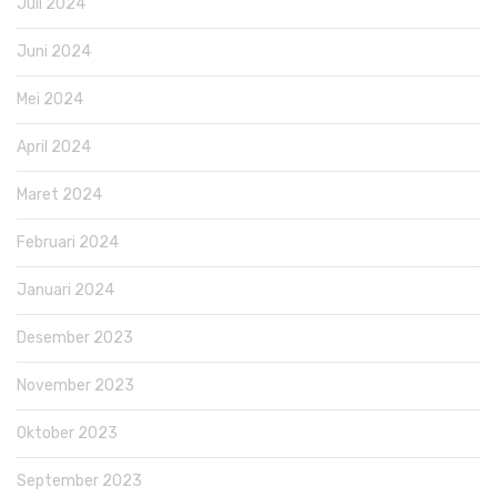
Juli 2024
Juni 2024
Mei 2024
April 2024
Maret 2024
Februari 2024
Januari 2024
Desember 2023
November 2023
Oktober 2023
September 2023