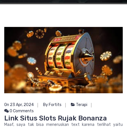
On 23 Apr, 2024
By Fortits
Terapi
0 Comments
Link Situs Slots Rujak Bonanza
Maaf, saya tak bisa meneruskan text karena terlihat yaitu