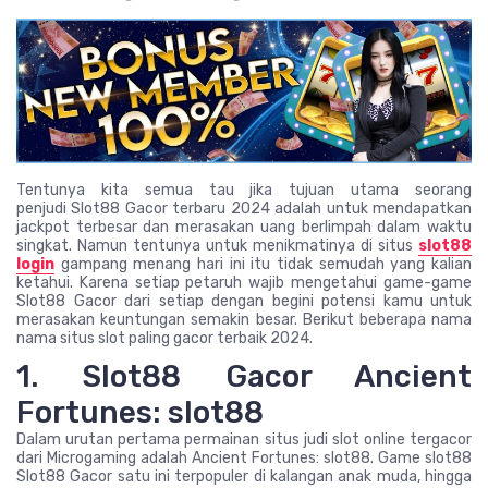
Tentunya kita semua tau jika tujuan utama seorang
penjudi Slot88 Gacor terbaru 2024 adalah untuk mendapatkan
jackpot terbesar dan merasakan uang berlimpah dalam waktu
singkat. Namun tentunya untuk menikmatinya di situs
slot88
login
gampang menang hari ini itu tidak semudah yang kalian
ketahui. Karena setiap petaruh wajib mengetahui game-game
Slot88 Gacor dari setiap dengan begini potensi kamu untuk
merasakan keuntungan semakin besar. Berikut beberapa nama
nama situs slot paling gacor terbaik 2024.
1. Slot88 Gacor Ancient
Fortunes: slot88
Dalam urutan pertama permainan situs judi slot online tergacor
dari Microgaming adalah Ancient Fortunes: slot88. Game slot88
Slot88 Gacor satu ini terpopuler di kalangan anak muda, hingga