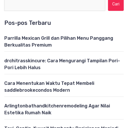
Cari untuk:
Pos-pos Terbaru
Parrilla Mexican Grill dan Pilihan Menu Panggang
Berkualitas Premium
drchitrasskincure: Cara Mengurangi Tampilan Pori-
Pori Lebih Halus
Cara Menentukan Waktu Tepat Membeli
saddlebrookecondos Modern
Arlingtonbathandkitchenremodeling Agar Nilai
Estetika Rumah Naik