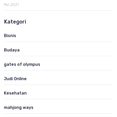
Mei 2021
Kategori
Bisnis
Budaya
gates of olympus
Judi Online
Kesehatan
mahjong ways