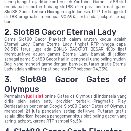
sering banget dijadikan konten oleh YouTuber. Game slot88 slot
mendapat sebutan babang slot88 oleh para penikmat game
Slot88 Gacor terbaru Microgaming Indonesia. RTP tertinggi slot
slot88 pragmatic mencapai 90,69% serta ada jackpot setiap
hari.
2. Slot88 Gacor Eternal Lady
Game Slot88 Gacor Playtech dalam urutan kedua adalah
Eternal Lady. Game Eternal Lady tingkat RTP hingga capai
96,51% terus juga ada BONUS JACKPOT BESAR 100x lipat
membuatnya acuan games Eternal Lady banyak di jadikan
sebagai game Slot88 Gacor hari ini penghasil uang paling mudah.
Bagi yang mencari game dengan banyak putaran gratis Eternal
Lady adalah pilihan tepat pecinta RTP sebesar 94,33%.
3. Slot88 Gacor Gates of
Olympus
Permainan
judi slot
online Gates of Olympus di Indonesia yang
dirilis oleh salah satu provider terbaik Pragmatic Play.
Berdasarkan pencarian Google Slot88 Gacor Gates of Olympus
mencapai 21 juta pencarian setiap detiknya. Putaran gratis
selalu diberikan kepada penggemar situs slot paling gacor yang
sering jackpot, karena RTP sampai 96,5%.