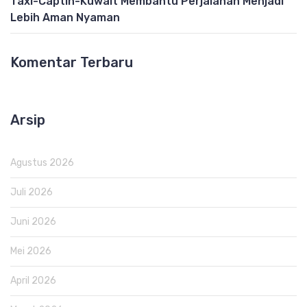
Taxi-Captin-Kuwait Membantu Perjalanan Menjadi
Lebih Aman Nyaman
Komentar Terbaru
Arsip
Agustus 2026
Juli 2026
Juni 2026
Mei 2026
April 2026