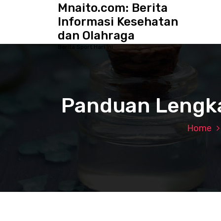
S
Mnaito.com: Berita
k
Informasi Kesehatan
i
dan Olahraga
p
Berita Sport Hari Ini
t
o
c
o
n
Panduan Lengkap
t
e
n
Home
t