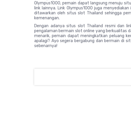
Olympus1000, pemain dapat langsung menuju situs
link lainnya. Link Olympus1000 juga menyediaka
ditawarkan oleh situs slot Thailand sehingga 
kemenangan.
Dengan adanya situs slot Thailand resmi dan li
pengalaman bermain slot online yang berkualitas 
menarik, pemain dapat meningkatkan peluang ke
apalagi? Ayo segera bergabung dan bermain di sit
sebenarnya!