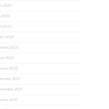
ni 2023
i 2023
ril 2023
ret 2023
bruari 2023
ret 2022
bruari 2022
sember 2021
ptember 2021
ustus 2021