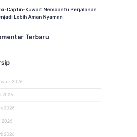
xi-Captin-Kuwait Membantu Perjalanan
njadi Lebih Aman Nyaman
omentar Terbaru
rsip
ustus 2026
li 2026
ni 2026
i 2026
ril 2026