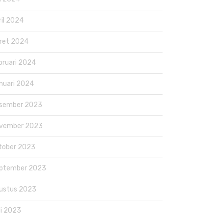
ril 2024
ret 2024
bruari 2024
nuari 2024
sember 2023
vember 2023
tober 2023
ptember 2023
ustus 2023
li 2023