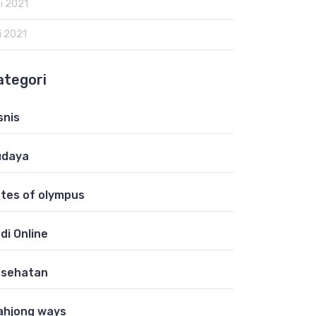
li 2021
i 2021
ategori
snis
udaya
tes of olympus
di Online
esehatan
hjong ways