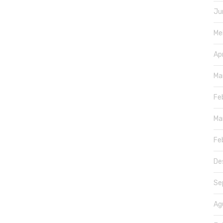
Ju
Me
Ap
Ma
Fe
Ma
Fe
De
Se
Ag