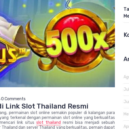
Ta
Me
K
A
Ag
Ju
0 Comments
Ju
 Link Slot Thailand Resmi
ang, permainan slot online semakin populer di kalangan para
Me
a yang terkenal dengan permainan slot online yang berkualitas
 mencari link situs
slot thailand
resmi bisa menjadi sebuah
Ap
 Thailand dan server Thailand yang berkualitas, pemain dapat