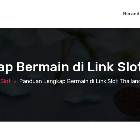
Berand
 Bermain di Link Slo
Slot
Panduan Lengkap Bermain di Link Slot Thailan