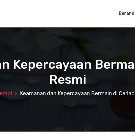
Berand
n Kepercayaan Bermain
Resmi
erapi
Keamanan dan Kepercayaan Bermain di Ceriab