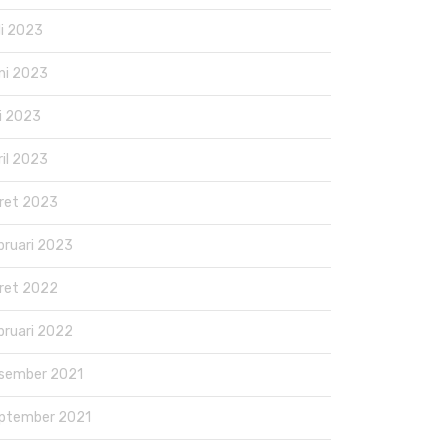
li 2023
ni 2023
i 2023
ril 2023
ret 2023
bruari 2023
ret 2022
bruari 2022
sember 2021
ptember 2021