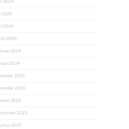
ni 2024
i 2024
ril 2024
ret 2024
bruari 2024
nuari 2024
sember 2023
vember 2023
tober 2023
ptember 2023
ustus 2023