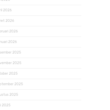
ril 2026
ret 2026
bruari 2026
nuari 2026
sember 2025
vember 2025
tober 2025
ptember 2025
ustus 2025
li 2025