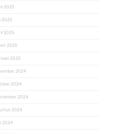
ni 2025
i 2025
ril 2025
ret 2025
nuari 2025
vember 2024
tober 2024
ptember 2024
ustus 2024
li 2024