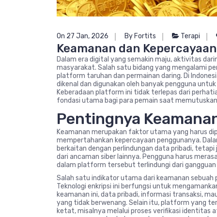
On 27 Jan, 2026
By Fortits
Terapi
Keamanan dan Kepercayaan 
Dalam era digital yang semakin maju, aktivitas dari
masyarakat. Salah satu bidang yang mengalami per
platform taruhan dan permainan daring. Di Indones
dikenal dan digunakan oleh banyak pengguna untu
Keberadaan platform ini tidak terlepas dari perh
fondasi utama bagi para pemain saat memutuskan 
Pentingnya Keamanan
Keamanan merupakan faktor utama yang harus dipen
mempertahankan kepercayaan penggunanya. Dal
berkaitan dengan perlindungan data pribadi, tetap
dari ancaman siber lainnya. Pengguna harus merasa
dalam platform tersebut terlindungi dari gangguan
Salah satu indikator utama dari keamanan sebuah p
Teknologi enkripsi ini berfungsi untuk mengamanka
keamanan ini, data pribadi, informasi transaksi, ma
yang tidak berwenang. Selain itu, platform yang t
ketat, misalnya melalui proses verifikasi identita