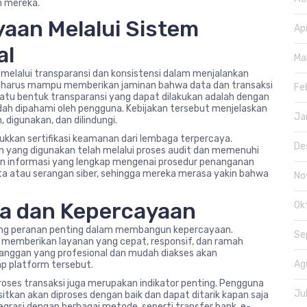
n mereka.
an Melalui Sistem
Ap
al
Ma
 melalui transparansi dan konsistensi dalam menjalankan
t harus mampu memberikan jaminan bahwa data dan transaksi
Fe
satu bentuk transparansi yang dapat dilakukan adalah dengan
dah dipahami oleh pengguna. Kebijakan tersebut menjelaskan
Ja
digunakan, dan dilindungi.
ukkan sertifikasi keamanan dari lembaga terpercaya.
De
an yang digunakan telah melalui proses audit dan memenuhi
kan informasi yang lengkap mengenai prosedur penanganan
data atau serangan siber, sehingga mereka merasa yakin bahwa
No
a dan Kepercayaan
Ok
ng peranan penting dalam membangun kepercayaan.
Se
memberikan layanan yang cepat, responsif, dan ramah
anggan yang profesional dan mudah diakses akan
Ag
p platform tersebut.
oses transaksi juga merupakan indikator penting. Pengguna
Ju
tkan akan diproses dengan baik dan dapat ditarik kapan saja
grasi dengan berbagai metode, seperti transfer bank, e-