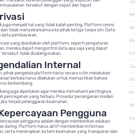
rkait transaksi, layanan pelanggan yang responsif dan
Ju
ermasalahan tersebut dengan cepat dan tepat.
ivasi
Me
i juga menjadi hal yang tidak kalah penting. Platform resmi
Ap
an tidak menyebarkannya ke pihak ketiga tanpa izin. Data
ta data pembayaran.
Ma
asi yang disediakan oleh platform, seperti pengaturan
an, mereka dapat mengontrol data apa saja yang dapat
 tersebut tidak disalahgunakan.
Fe
endalian Internal
Ja
 pihak pengelola platform harus secara rutin melakukan
manan berkala harus dilakukan untuk memastikan bahwa
De
terus berkembang.
embang juga diperlukan agar mereka memahami pentingnya
No
 pencegahan yang terbaru. Prosedur penanganan insiden
jika terjadi pelanggaran keamanan.
Ok
 Kepercayaan Pengguna
Se
epercayaan pengguna adalah dengan memberikan edukasi
s daring. Platform harus aktif memberikan informasi
Ag
si, serta menerapkan sistem keamanan yang transparan dan