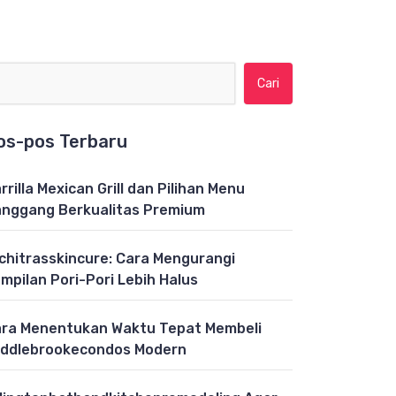
Cari untuk:
os-pos Terbaru
rrilla Mexican Grill dan Pilihan Menu
nggang Berkualitas Premium
chitrasskincure: Cara Mengurangi
mpilan Pori-Pori Lebih Halus
ra Menentukan Waktu Tepat Membeli
ddlebrookecondos Modern