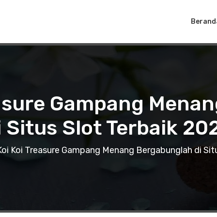
Berand
reasure Gampang Mena
i Situs Slot Terbaik 20
Koi Koi Treasure Gampang Menang Bergabunglah di Sit