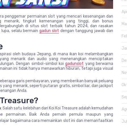
Ap
i para penggemar permainan slot yang mencari kesenangan dan
g menarik, tingkat kemenangan yang tinggi, dan bonus
Ma
Bergabunglah di situs slot terbaik tahun 2024, dan rasakan
lupa, selalu bermain
gadun slot
dengan tanggung jawab dan
Fe
e
Ja
nspirasi oleh budaya Jepang, di mana ikan koi melambangkan
 yang menarik dan audio yang menenangkan menciptakan
De
ungan. Dengan simbol-simbol koi
gadunslot
yang berwarna
mainan ini tidak hanya menawarkan hiburan, tetapi juga visual
No
an beberapa garis pembayaran, yang memberikan banyak peluang
Ok
 yang menarik, seperti putaran gratis, simbol liar, dan jackpot
menangan Anda.
Se
 Treasure?
n
: Salah satu kelebihan dari Koi Koi Treasure adalah kemudahan
Ag
e permainan. Baik Anda pemain pemula maupun yang
elajar bagaimana cara memainkan slot ini dan memanfaatkan
Ju