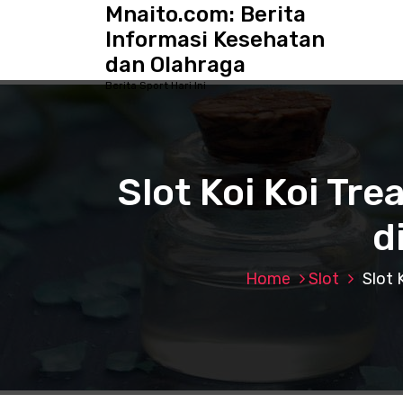
S
Mnaito.com: Berita
k
Informasi Kesehatan
i
dan Olahraga
p
Berita Sport Hari Ini
t
o
c
o
n
Slot Koi Koi T
t
e
d
n
t
Home
Slot
Slot 