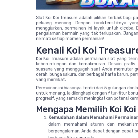
Slot Koi Koi Treasure adalah pilihan terbaik bag
peluang menang. Dengan karakteristiknya yan
menggiurkan, permainan ini layak untuk dicoba. 
pengalaman bermain yang tak terlupakan. Jangan 
nikmati setiap momen permainan!
Kenali Koi Koi Treasur
Koi Koi Treasure adalah permainan slot yang teri
keberuntungan dan kemakmuran. Desain grafis
suasana yang menggugah saat Anda memutar gul
cerah, bunga sakura, dan berbagai harta karun, per
yang memikat.
Permainan ini biasanya terdiri dari 5 gulungan d
untuk menang. Ia dilengkapi dengan fitur-fitur bonus
progresif, yang semakin meningkatkan potensi ke
Mengapa Memilih Koi Koi
Kemudahan dalam Memahami Permaina
dalam memahami aturan dan mekanism
berpengalaman, Anda dapat dengan cepat b
berbagai fitur yang ada.