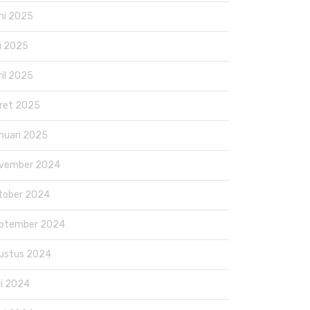
ni 2025
i 2025
ril 2025
ret 2025
nuari 2025
vember 2024
tober 2024
ptember 2024
ustus 2024
li 2024