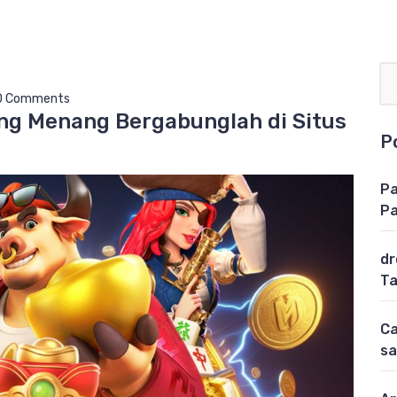
 Comments
ang Menang Bergabunglah di Situs
P
Pa
Pa
dr
Ta
Ca
sa