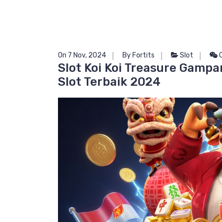
On 7 Nov, 2024
By Fortits
Slot
0
Slot Koi Koi Treasure Gamp
Slot Terbaik 2024