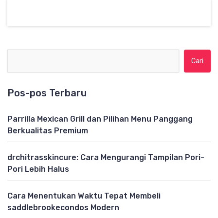
Cari untuk:
Pos-pos Terbaru
Parrilla Mexican Grill dan Pilihan Menu Panggang
Berkualitas Premium
drchitrasskincure: Cara Mengurangi Tampilan Pori-
Pori Lebih Halus
Cara Menentukan Waktu Tepat Membeli
saddlebrookecondos Modern