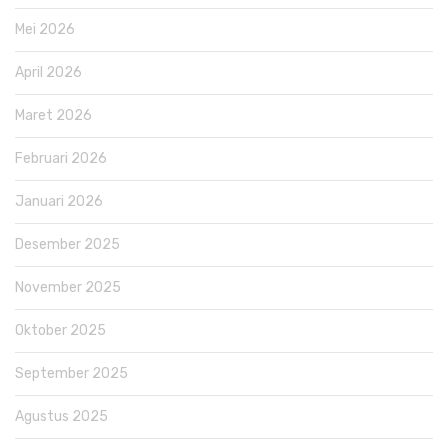
Mei 2026
April 2026
Maret 2026
Februari 2026
Januari 2026
Desember 2025
November 2025
Oktober 2025
September 2025
Agustus 2025