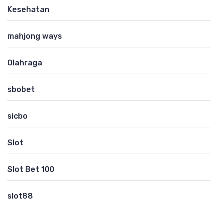
Kesehatan
mahjong ways
Olahraga
sbobet
sicbo
Slot
Slot Bet 100
slot88