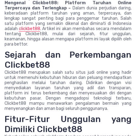
Mengenal Clickbet88: Platform Taruhan Online
Terpercaya dan Terlengkap –
Dalam dunia perjudian daring,
keberadaan platform taruhan yang aman, terpercaya, dan
lengkap sangat penting bagi para penggemar taruhan. Salah
satu platform yang semakin dikenal dan diminati di Indonesia
adalah
clickbet88
. Artikel ini akan membahas secara mendalam
tentang Clickbet88, mulai dari sejarah, fitur unggulan,
keamanan, hingga alasan mengapa platform ini layak dipilih oleh
para bettor.
Sejarah dan Perkembangan
Clickbet88
Clickbet88 merupakan salah satu situs judi online yang hadir
untuk memenuhi kebutuhan hiburan dan peluang mendapatkan
penghasilan melalui taruhan daring. Didirikan dengan visi
menyediakan layanan taruhan yang adil dan transparan,
platform ini terus berkembang dan menyesuaikan diri dengan
kebutuhan pasar. Dengan mengadopsi teknologi terbaru,
Clickbet88 mampu menawarkan pengalaman bermain yang
menyenangkan dan aman bagi seluruh penggunanya.
Fitur-Fitur Unggulan yang
Dimiliki Clickbet88