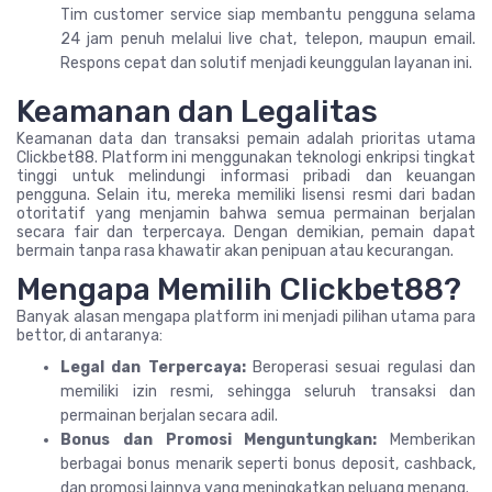
Tim customer service siap membantu pengguna selama
24 jam penuh melalui live chat, telepon, maupun email.
Respons cepat dan solutif menjadi keunggulan layanan ini.
Keamanan dan Legalitas
Keamanan data dan transaksi pemain adalah prioritas utama
Clickbet88. Platform ini menggunakan teknologi enkripsi tingkat
tinggi untuk melindungi informasi pribadi dan keuangan
pengguna. Selain itu, mereka memiliki lisensi resmi dari badan
otoritatif yang menjamin bahwa semua permainan berjalan
secara fair dan terpercaya. Dengan demikian, pemain dapat
bermain tanpa rasa khawatir akan penipuan atau kecurangan.
Mengapa Memilih Clickbet88?
Banyak alasan mengapa platform ini menjadi pilihan utama para
bettor, di antaranya:
Legal dan Terpercaya:
Beroperasi sesuai regulasi dan
memiliki izin resmi, sehingga seluruh transaksi dan
permainan berjalan secara adil.
Bonus dan Promosi Menguntungkan:
Memberikan
berbagai bonus menarik seperti bonus deposit, cashback,
dan promosi lainnya yang meningkatkan peluang menang.