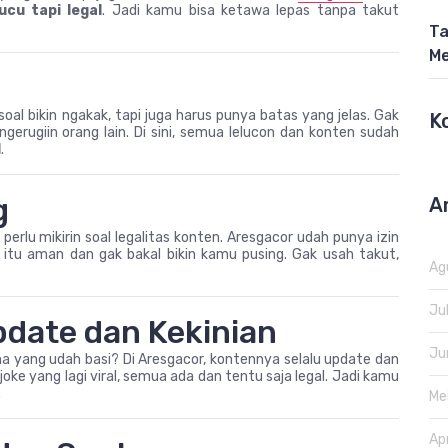
ucu tapi legal
. Jadi kamu bisa ketawa lepas tanpa takut
Ta
Me
n
al bikin ngakak, tapi juga harus punya batas yang jelas. Gak
K
ngerugiin orang lain. Di sini, semua lelucon dan konten sudah
l
.
g
A
erlu mikirin soal legalitas konten. Aresgacor udah punya izin
itu aman dan gak bakal bikin kamu pusing. Gak usah takut,
Ag
Ju
pdate dan Kekinian
Ju
yang udah basi? Di Aresgacor, kontennya selalu update dan
joke yang lagi viral, semua ada dan tentu saja legal. Jadi kamu
.
Me
Ap