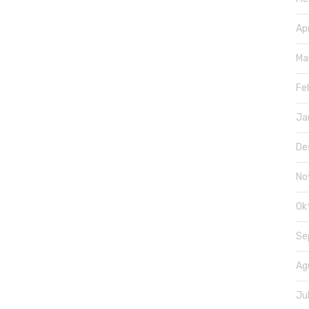
Ap
Ma
Fe
Ja
De
No
Ok
Se
Ag
Ju