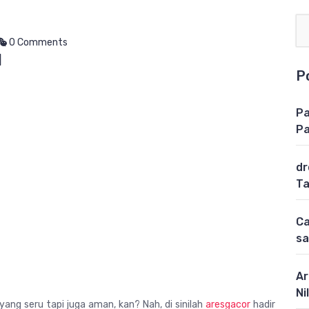
0 Comments
l
P
Pa
Pa
dr
Ta
Ca
sa
Ar
Ni
ang seru tapi juga aman, kan? Nah, di sinilah
aresgacor
hadir