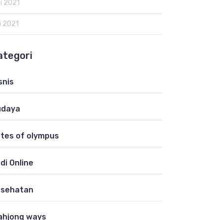
li 2021
i 2021
ategori
snis
udaya
tes of olympus
di Online
esehatan
hjong ways