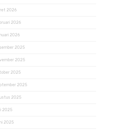
ret 2026
bruari 2026
nuari 2026
sember 2025
vember 2025
tober 2025
ptember 2025
ustus 2025
li 2025
ni 2025