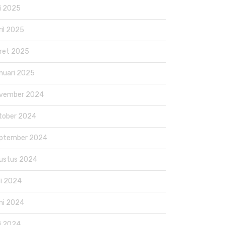
i 2025
ril 2025
ret 2025
nuari 2025
vember 2024
tober 2024
ptember 2024
ustus 2024
li 2024
ni 2024
i 2024