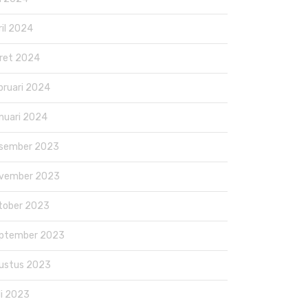
ril 2024
ret 2024
bruari 2024
nuari 2024
sember 2023
vember 2023
tober 2023
ptember 2023
ustus 2023
li 2023