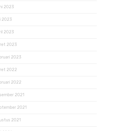
ni 2023
i 2023
ril 2023
ret 2023
bruari 2023
ret 2022
bruari 2022
sember 2021
ptember 2021
ustus 2021