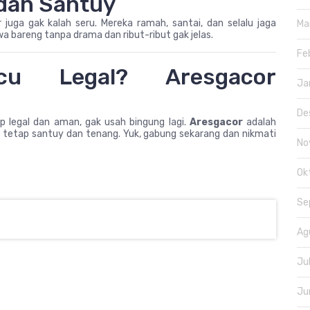
 dan Santuy
juga gak kalah seru. Mereka ramah, santai, dan selalu jaga
Ma
a bareng tanpa drama dan ribut-ribut gak jelas.
Fe
ucu Legal? Aresgacor
Ja
De
ap legal dan aman, gak usah bingung lagi.
Aresgacor
adalah
 tetap santuy dan tenang. Yuk, gabung sekarang dan nikmati
No
Ok
Se
Ag
Ju
Ju