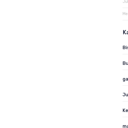
Ju
Me
K
Bi
B
ga
Ju
K
ma